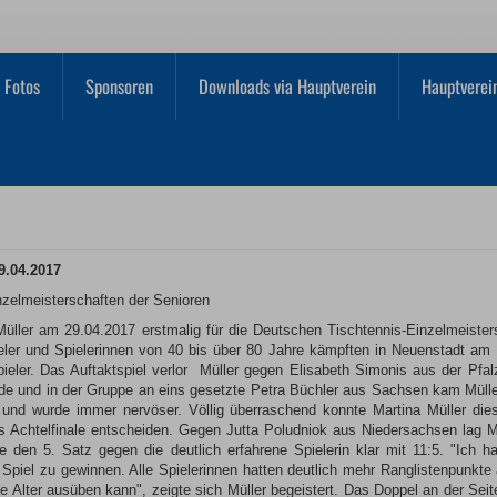
Fotos
Sponsoren
Downloads via Hauptverein
Hauptverei
9.04.2017
nzelmeisterschaften der Senioren
Müller am 29.04.2017 erstmalig für die Deutschen Tischtennis-Einzelmeistersc
eler und Spielerinnen von 40 bis über 80 Jahre kämpften in Neuenstadt am 
pieler. Das Auftaktspiel verlor Müller gegen Elisabeth Simonis aus der Pf
nde und in der Gruppe an eins gesetzte Petra Büchler aus Sachsen kam Mülle
 und wurde immer nervöser. Völlig überraschend konnte Martina Müller dies
s Achtelfinale entscheiden. Gegen Jutta Poludniok aus Niedersachsen lag Mü
den 5. Satz gegen die deutlich erfahrene Spielerin klar mit 11:5. "Ich 
piel zu gewinnen. Alle Spielerinnen hatten deutlich mehr Ranglistenpunkte al
e Alter ausüben kann", zeigte sich Müller begeistert. Das Doppel an der Sei