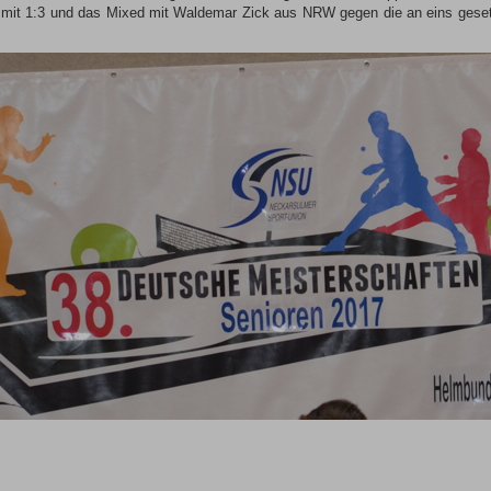
er mit 1:3 und das Mixed mit Waldemar Zick aus NRW gegen die an eins gese