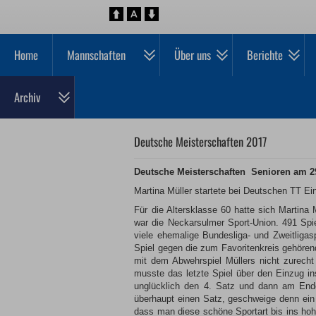
Home
Mannschaften
Über uns
Berichte
Archiv
Deutsche Meisterschaften 2017
Deutsche Meisterschaften Senioren am 2
Martina Müller startete bei Deutschen TT Ei
Für die Altersklasse 60 hatte sich Martina 
war die Neckarsulmer Sport-Union. 491 Spi
viele ehemalige Bundesliga- und Zweitligas
Spiel gegen die zum Favoritenkreis gehöre
mit dem Abwehrspiel Müllers nicht zurecht
musste das letzte Spiel über den Einzug in
unglücklich den 4. Satz und dann am Ende 
überhaupt einen Satz, geschweige denn ein S
dass man diese schöne Sportart bis ins hoh