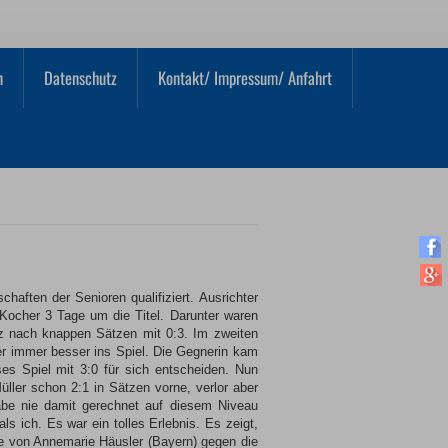
n
Datenschutz
Kontakt/ Impressum/ Anfahrt
haften der Senioren qualifiziert. Ausrichter
Kocher 3 Tage um die Titel. Darunter waren
alz nach knappen Sätzen mit 0:3. Im zweiten
r immer besser ins Spiel. Die Gegnerin kam
es Spiel mit 3:0 für sich entscheiden. Nun
ller schon 2:1 in Sätzen vorne, verlor aber
habe nie damit gerechnet auf diesem Niveau
s ich. Es war ein tolles Erlebnis. Es zeigt,
te von Annemarie Häusler (Bayern) gegen die