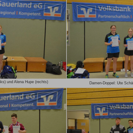
nks) und Alena Hupe (rechts)
Damen-Doppel: Ute Schäf