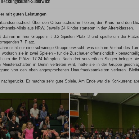
n Recklinghausen-Suderwich
ber mit guten Leistungen
andsentscheid. Über den Ortsentscheid in Holzen, den Kreis- und den Bezirk
schtennis-Minis aus NRW. Jeweils 24 Kinder starteten in den Altersklassen.
 Jahren in ihrer Gruppe mit 3:2 Spielen Platz 3 und spielte um die Plätz
orragenden 7. Platz.
ahre nicht nur eine schwierige Gruppe erwischt, was sich im Verlauf des Tur
wodurch sie in zwei Spielen - für die Zuschauer offensichtlich - benachteil
och um die Plätze 17-24 kämpfen. Nach drei souveränen Siegen belegte si
Meisterschaften in Berlin vertreten wird, hatte sie in der Gruppe geschlag
rund von den oben angesprochenen Unaufmerksamkeiten verloren. Bleibt 
 nachgerückt. Er machte sehr gute Spiele. Am Ende war die Konkurrenz abe