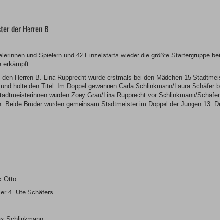
ster der Herren B
elerinnen und Spielern und 42 Einzelstarts wieder die größte Startergruppe b
e erkämpft.
i den Herren B. Lina Rupprecht wurde erstmals bei den Mädchen 15 Stadtmei
a und holte den Titel. Im Doppel gewannen Carla Schlinkmann/Laura Schäfer 
tadtmeisterinnen wurden Zoey Grau/Lina Rupprecht vor Schlinkmann/Schäfer.
h. Beide Brüder wurden gemeinsam Stadtmeister im Doppel der Jungen 13. De
k Otto
ler 4. Ute Schäfers
Max Schlinkmann