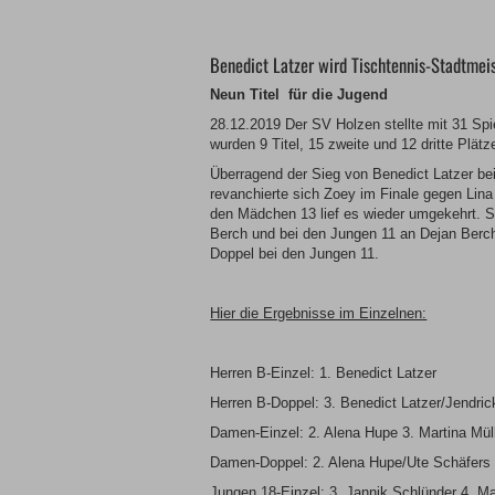
Benedict Latzer wird Tischtennis-Stadtmei
Neun Titel für die Jugend
28.12.2019 Der SV Holzen stellte mit 31 Spi
wurden 9 Titel, 15 zweite und 12 dritte Plätz
Überragend der Sieg von Benedict Latzer be
revanchierte sich Zoey im Finale gegen Lin
den Mädchen 13 lief es wieder umgekehrt. S
Berch und bei den Jungen 11 an Dejan Berc
Doppel bei den Jungen 11.
Hier die Ergebnisse im Einzelnen:
Herren B-Einzel: 1. Benedict Latzer
Herren B-Doppel: 3. Benedict Latzer/Jendric
Damen-Einzel: 2. Alena Hupe 3. Martina Mül
Damen-Doppel: 2. Alena Hupe/Ute Schäfers
Jungen 18-Einzel: 3. Jannik Schlünder 4. 