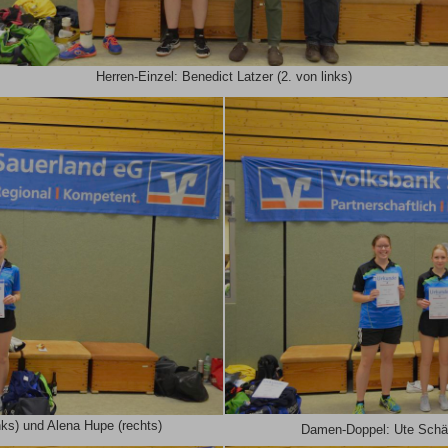
Herren-Einzel: Benedict Latzer (2. von links)
nks) und Alena Hupe (rechts)
Damen-Doppel: Ute Schäf