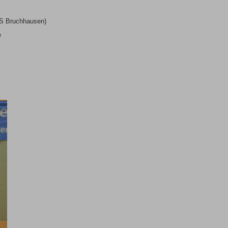
uS Bruchhausen)
e