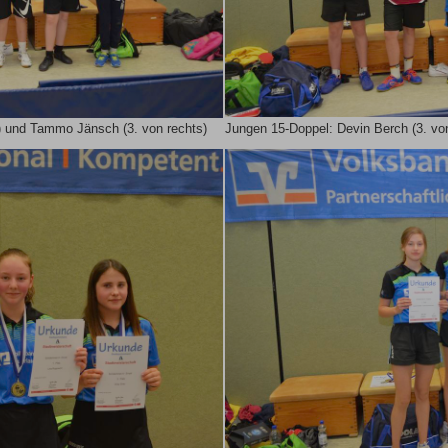
s) und Tammo Jänsch (3. von rechts)
Jungen 15-Doppel: Devin Berch (3. vo