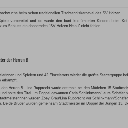
snachwuchs beim schon traditionellen Tischtenniskarneval des SV Holzen.
 Spiele vorbereitet und so wurde den bunt kostümierten Kindern beim Ke
n zum Schluss ein donnerndes "SV Holzen-Helau" nicht fehlen.
ster der Herren B
elerinnen und Spielern und 42 Einzelstarts wieder die größte Startergruppe b
e erkämpft.
i den Herren B. Lina Rupprecht wurde erstmals bei den Mädchen 15 Stadtmei
a und holte den Titel. Im Doppel gewannen Carla Schlinkmann/Laura Schäfer 
tadtmeisterinnen wurden Zoey Grau/Lina Rupprecht vor Schlinkmann/Schäfer.
h. Beide Brüder wurden gemeinsam Stadtmeister im Doppel der Jungen 13. De