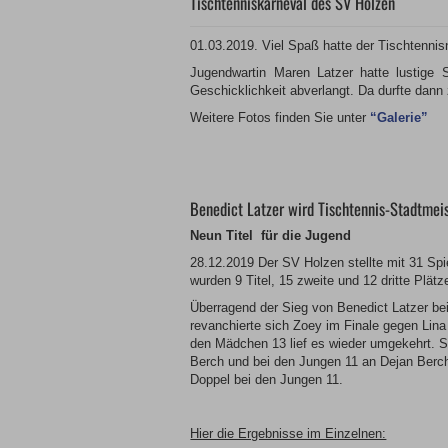
Tischtenniskarneval des SV Holzen
01.03.2019. Viel Spaß hatte der Tischtenni
Jugendwartin Maren Latzer hatte lustige
Geschicklichkeit abverlangt. Da durfte dan
Weitere Fotos finden Sie unter
“Galerie”
Benedict Latzer wird Tischtennis-Stadtmei
Neun Titel für die Jugend
28.12.2019 Der SV Holzen stellte mit 31 Spi
wurden 9 Titel, 15 zweite und 12 dritte Plätz
Überragend der Sieg von Benedict Latzer be
revanchierte sich Zoey im Finale gegen Lin
den Mädchen 13 lief es wieder umgekehrt. S
Berch und bei den Jungen 11 an Dejan Berc
Doppel bei den Jungen 11.
Hier die Ergebnisse im Einzelnen: