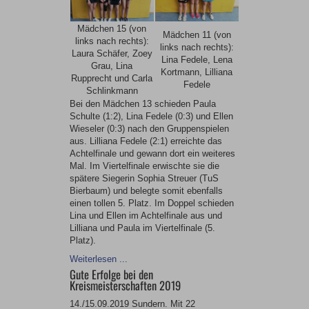
Mädchen 15 (von
Mädchen 11 (von
links nach rechts):
links nach rechts):
Laura Schäfer, Zoey
Lina Fedele, Lena
Grau, Lina
Kortmann, Lilliana
Rupprecht und Carla
Fedele
Schlinkmann
Bei den Mädchen 13 schieden Paula
Schulte (1:2), Lina Fedele (0:3) und Ellen
Wieseler (0:3) nach den Gruppenspielen
aus. Lilliana Fedele (2:1) erreichte das
Achtelfinale und gewann dort ein weiteres
Mal. Im Viertelfinale erwischte sie die
spätere Siegerin Sophia Streuer (TuS
Bierbaum) und belegte somit ebenfalls
einen tollen 5. Platz. Im Doppel schieden
Lina und Ellen im Achtelfinale aus und
Lilliana und Paula im Viertelfinale (5.
Platz).
Weiterlesen ...
Gute Erfolge bei den
Kreismeisterschaften 2019
14./15.09.2019 Sundern. Mit 22