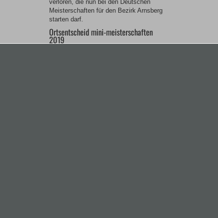
verloren, die nun bei den Deutschen
Meisterschaften für den Bezirk Arnsberg
starten darf.
Ortsentscheid mini-meisterschaften
2019
13.09.2019 16 Kinder zwischen 4 und 10
Jahren starteten bei den diesjährigen
Tischtennis-mini-Meisterschaften des SV
Holzen. Dabei stand der Spaß und das
Ausprobieren der schnellsten Ballsportart
der Welt im Vordergrund. Am Ende waren
dann alle strahlende Gewinner und
erhielten Urkunden und schöne Preise.
Das Training für die Jüngsten ist freitags
von 17.30 bis 18.30 Uhr. Es können noch
weitere Kinder hinzukommen.
Hier die Ergebnisse im Einzelnen:
Jungen bis 8 Jahre:
1. Timo Schönhaus
2. Luca Danne
3. Alessandro Fedele
4. Fabricio Fedele